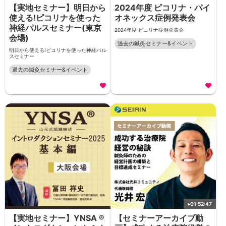
【実地セミナー】明日から
2024年度 ピコリナ・パイ
使える!ピコリナを使った
オネックス症例発表会
神経パルスセミナー(東京
2024年度 ピコリナ症例発表会
会場)
過去の鍼灸セミナー&イベント
明日から使える!ピコリナを使った神経パル
スセミナー
過去の鍼灸セミナー&イベント
▸
01:52:47
【実地セミナー】YNSA ®
【セミナーアーカイブ動