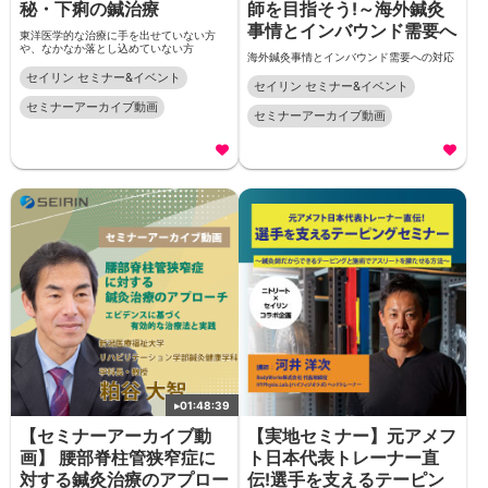
秘・下痢の鍼治療
師を目指そう!～海外鍼灸
事情とインバウンド需要へ
東洋医学的な治療に手を出せていない方
や、なかなか落とし込めていない方
海外鍼灸事情とインバウンド需要への対応
セイリン セミナー&イベント
セイリン セミナー&イベント
セミナーアーカイブ動画
セミナーアーカイブ動画
▸
01:48:39
【セミナーアーカイブ動
【実地セミナー】元アメフ
画】 腰部脊柱管狭窄症に
ト日本代表トレーナー直
対する鍼灸治療のアプロー
伝!選手を支えるテーピン