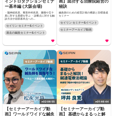
イントロダクションセミナ
画】成功する治療院経営の
ー基本編 (大阪会場)
秘訣
・脳神経疾患、整形外科疾患、腰痛や五十
鍼灸師のための経営計画の構築と目標達成
肩に対する基礎を学ぶ ・診断点に対する触
セミナー
診方法や頭部基本点への…
セイリン セミナー&イベント
セイリン セミナー&イベント
セミナーアーカイブ動画
過去の鍼灸セミナー&イベント
▸
02:06:55
▸
01:46:44
【セミナーアーカイブ動
【セミナーアーカイブ動
画】ワールドワイドな鍼灸
画】 基礎からまるっと解