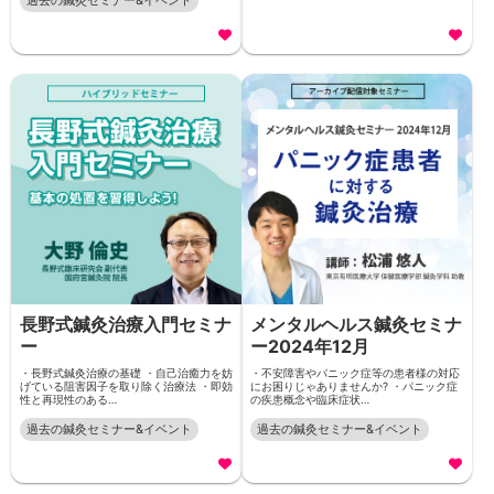
過去の鍼灸セミナー&イベント
長野式鍼灸治療入門セミナ
メンタルヘルス鍼灸セミナ
ー
ー2024年12月
・長野式鍼灸治療の基礎 ・自己治癒力を妨
・不安障害やパニック症等の患者様の対応
げている阻害因子を取り除く治療法 ・即効
にお困りじゃありませんか? ・パニック症
性と再現性のある…
の疾患概念や臨床症状…
過去の鍼灸セミナー&イベント
過去の鍼灸セミナー&イベント