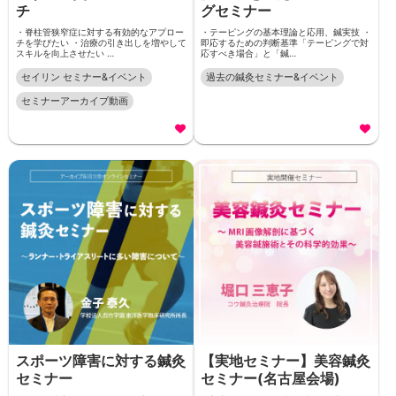
チ
グセミナー
・脊柱管狭窄症に対する有効的なアプロー
・テーピングの基本理論と応用、鍼実技 ・
チを学びたい ・治療の引き出しを増やして
即応するための判断基準「テーピングで対
スキルを向上させたい …
応すべき場合」と「鍼…
セイリン セミナー&イベント
過去の鍼灸セミナー&イベント
セミナーアーカイブ動画
スポーツ障害に対する鍼灸
【実地セミナー】美容鍼灸
セミナー
セミナー(名古屋会場)