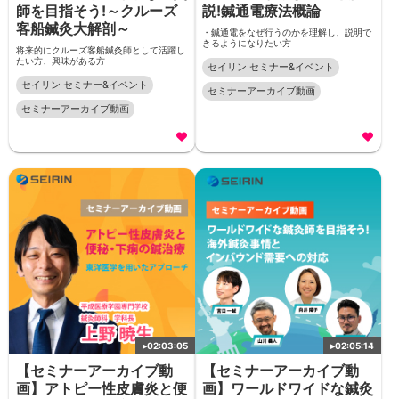
師を目指そう!～クルーズ
説!鍼通電療法概論
客船鍼灸大解剖～
・鍼通電をなぜ行うのかを理解し、説明で
きるようになりたい方
将来的にクルーズ客船鍼灸師として活躍し
たい方、興味がある方
セイリン セミナー&イベント
セイリン セミナー&イベント
セミナーアーカイブ動画
セミナーアーカイブ動画
▸
02:03:05
▸
02:05:14
【セミナーアーカイブ動
【セミナーアーカイブ動
画】アトピー性皮膚炎と便
画】ワールドワイドな鍼灸