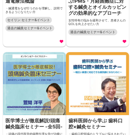
通電療法概論
ぶ!PMS・月経困難症に対
する鍼灸とオイルカッピン
・鍼通電をなぜ行うのかを理解し、説明で
きるようになりたい方
グの効果的なアプローチ
セイリン セミナー&イベント
女性特有の悩みを緩和させて、患者さんの
QOLを向上させたい方
過去の鍼灸セミナー&イベント
過去の鍼灸セミナー&イベント
医学博士が徹底解説!頭痛
歯科医師から学ぶ 歯科口
鍼灸臨床セミナー -全5回-
腔×鍼灸セミナー
・頭痛の現代医学的病態生理を学び治療に
・歯科口腔領域のトラブルに悩まされてい