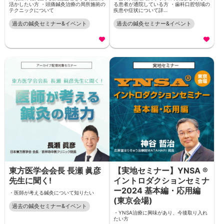
活かしたい方 ・頭痛鍼灸治療の局所施術の
る患者が通院している方 ・歯科口腔領域の
テクニックについて
疾患や症状について詳…
過去の鍼灸セミナー&イベント
過去の鍼灸セミナー&イベント
東方医学会会長 長瀬 眞彦
【実地セミナー】YNSA ®
先生に聞く!
イントロダクションセミナ
ー2024 基本編・応用編
・医師が考える鍼灸について知りたい
(東京会場)
過去の鍼灸セミナー&イベント
・YNSA治療に興味があり、今後取り入れ
たい方