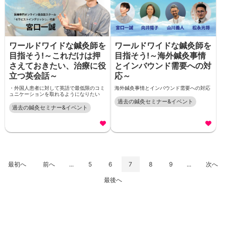
ワールドワイドな鍼灸師を
ワールドワイドな鍼灸師を
目指そう!～これだけは押
目指そう!～海外鍼灸事情
さえておきたい、治療に役
とインバウンド需要への対
立つ英会話～
応～
・外国人患者に対して英語で最低限のコミ
海外鍼灸事情とインバウンド需要への対応
ュニケーションを取れるようになりたい
過去の鍼灸セミナー&イベント
過去の鍼灸セミナー&イベント
最初へ
前へ
...
5
6
7
8
9
...
次へ
最後へ