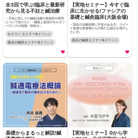
全3回で学ぶ!臨床と最新研
【実地セミナー】今すぐ臨
究から見る不妊と鍼治療
床に生かせる!ファシアの
基礎と鍼灸臨床(大阪会場)
・不妊に対しての鍼灸治療の有効性や研究
について知りたい ・鍼灸と血流やホルモン
・現在の治療効果に不安がある方。リピー
バランスの知識・技術を…
ト患者や患者様からの新たな紹介を増やし
たい方。
セイリン セミナー&イベント
過去の鍼灸セミナー&イベント
過去の鍼灸セミナー&イベント
基礎からまるっと解説!鍼
【実地セミナー】0から学