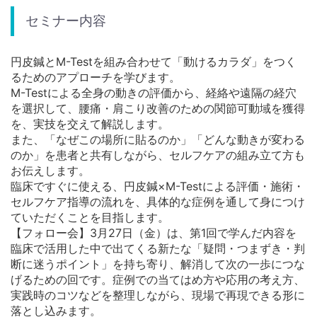
セミナー内容
円皮鍼とM-Testを組み合わせて「動けるカラダ」をつく
るためのアプローチを学びます。
M-Testによる全身の動きの評価から、経絡や遠隔の経穴
を選択して、腰痛・肩こり改善のための関節可動域を獲得
を、実技を交えて解説します。
また、「なぜこの場所に貼るのか」「どんな動きが変わる
のか」を患者と共有しながら、セルフケアの組み立て方も
お伝えします。
臨床ですぐに使える、円皮鍼×M-Testによる評価・施術・
セルフケア指導の流れを、具体的な症例を通して身につけ
ていただくことを目指します。
【フォロー会】3月27日（金）は、第1回で学んだ内容を
臨床で活用した中で出てくる新たな「疑問・つまずき・判
断に迷うポイント」を持ち寄り、解消して次の一歩につな
げるための回です。症例での当てはめ方や応用の考え方、
実践時のコツなどを整理しながら、現場で再現できる形に
落とし込みます。