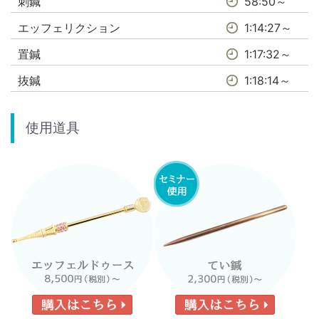
刺鍼
58:50～
エッフェリクション
1:14:27～
置鍼
1:17:32～
抜鍼
1:18:14～
使用道具