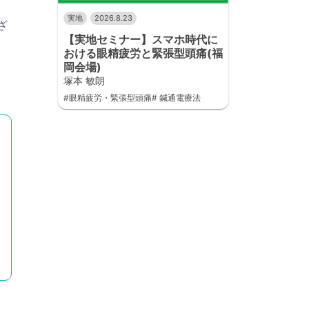
実地
2026.8.23
ざ
【実地セミナー】スマホ時代に
おける眼精疲労と緊張型頭痛(福
岡会場)
塚本 敏朗
#眼精疲労・緊張型頭痛# 鍼通電療法