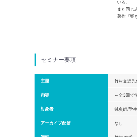
いる。
また同じ
著作『響
セミナー要項
主題
竹村文近先
内容
～全3回で
対象者
鍼灸師/学
アーカイブ配信
なし
講師