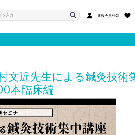
新規会員登録
村文近先生による鍼灸技術
00本臨床編