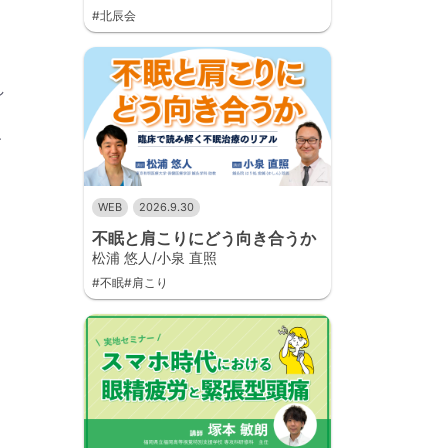
#北辰会
し
、
WEB
2026.9.30
不眠と肩こりにどう向き合うか
松浦 悠人/小泉 直照
#不眠#肩こり