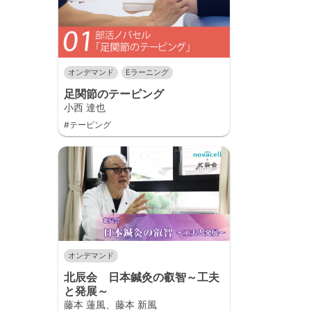
オンデマンド
Eラーニング
足関節のテーピング
小西 達也
#テーピング
オンデマンド
北辰会 日本鍼灸の叡智～工夫
と発展～
藤本 蓮風、藤本 新風