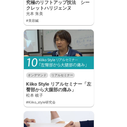
究極のリフトアップ技法 シー
クレットハリジェンヌ
光本 朱美
#美容鍼
オンデマンド
リアルセミナー
Kiiko Style リアルセミナー「左
臀部から大腿部の痛み」
松本 岐子
#Kiiko_style研究会