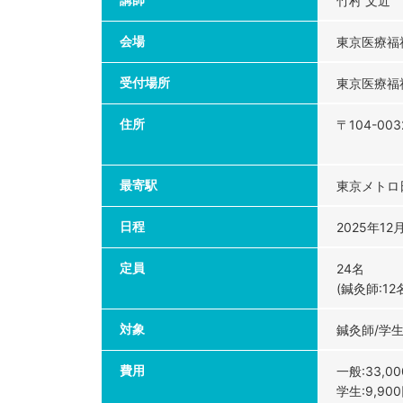
竹村 文近
会場
東京医療福
受付場所
東京医療福
住所
〒104-00
最寄駅
東京メトロ
日程
2025年12
定員
24名
(鍼灸師:12
対象
鍼灸師/学
費用
一般:33,0
学生:9,90