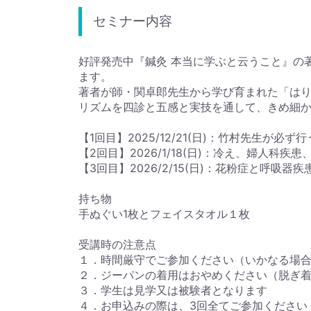
セミナー内容
好評発売中『鍼灸 本当に学ぶと云うこと』の
ます。
著者が師・関卓郎先生から学び育まれた「はり
リズムを四診と五感と実技を通して、きめ細
【1回目】2025/12/21(日)：竹村先生
【2回目】2026/1/18(日)：冷え、婦人科
【3回目】2026/2/15(日)：花粉症と呼吸器
持ち物
手ぬぐい1枚とフェイスタオル１枚
受講時の注意点
１．時間厳守でご参加ください（いかなる場
２．ジーパンの着用はおやめください（脱ぎ
３．学生は見学又は被験者となります
４．お申込みの際は、3回全てご参加ください