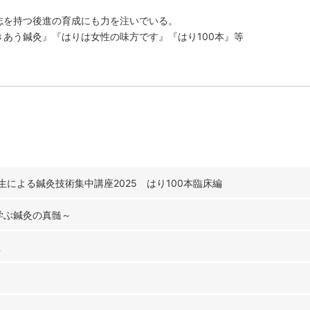
志を持つ後進の育成にも力を注いでいる。
きあう鍼灸』『はりは女性の味方です』『はり100本』等
生による鍼灸技術集中講座2025 はり100本臨床編
学ぶ鍼灸の真髄～
生