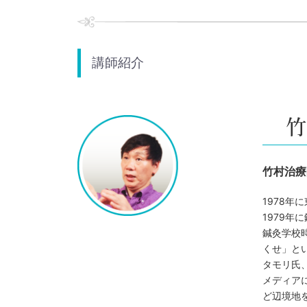
講師紹介
竹村治療
1978年
1979年
鍼灸学校
くせ」と
タモリ氏
メディア
ど辺境地