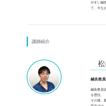
やすい鍼
て、今な
講師紹介
鍼灸教員免
鍼灸教員
を歴任。
その後、
現在では、