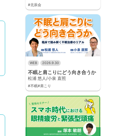
#北辰会
WEB
2026.9.30
不眠と肩こりにどう向き合うか
松浦 悠人/小泉 直照
#不眠#肩こり