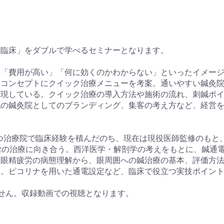
「臨床」をダブルで学べるセミナーとなります。
」「費用が高い」「何に効くのかわからない」といったイメー
をコンセプトにクイック治療メニューを考案。通いやすい鍼灸
実現している。クイック治療の導入方法や施術の流れ、刺鍼ポ
化の鍼灸院としてのブランディング、集客の考え方など、経営
持つ治療院で臨床経験を積んだのち、現在は現役医師監修のもと
精疲労の治療に向き合う。西洋医学・解剖学の考えをもとに、鍼通
、眼精疲労の病態理解から、眼周囲への鍼治療の基本、評価方
す。ピコリナを用いた通電設定など、臨床で役立つ実技ポイン
せん。収録動画での視聴となります。