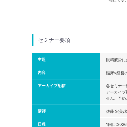
セミナー要項
主題
眼精疲労に
内容
臨床×経営
アーカイブ配信
各セミナー
アーカイブ
せん。予め
講師
佐藤 宏美/
日程
1回目:2026