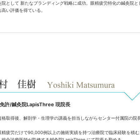
灸院として 新たなブランディング戦略に成功。眼精疲労特化の鍼灸院と
お高い評価を得ている。
許/鍼灸院LapisThree 現院長
資格取得後、解剖学・生理学の講義を担当しながらセンター付属院の院
眼精疲労だけで90,000例以上の施術実績を持つ治療院で臨床経験を積む
総合診療医師が監修する鍼灸院LapisThree にて院長を勤める。