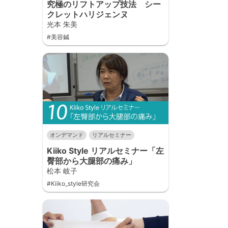
究極のリフトアップ技法 シー
クレットハリジェンヌ
光本 朱美
#美容鍼
オンデマンド
リアルセミナー
Kiiko Style リアルセミナー「左
臀部から大腿部の痛み」
松本 岐子
#Kiiko_style研究会