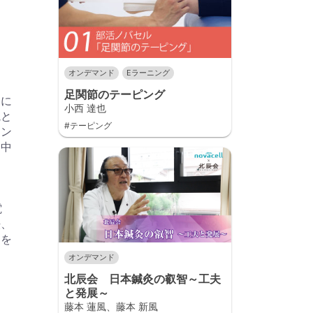
オンデマンド
Eラーニング
足関節のテーピング
ジに
小西 達也
院と
#テーピング
イン
を中
、
電
法、
トを
オンデマンド
北辰会 日本鍼灸の叡智～工夫
と発展～
藤本 蓮風、藤本 新風