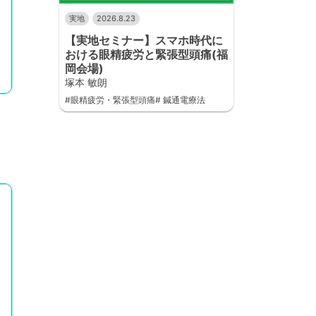
実地
2026.8.23
【実地セミナー】スマホ時代に
おける眼精疲労と緊張型頭痛(福
岡会場)
塚本 敏朗
#眼精疲労・緊張型頭痛# 鍼通電療法