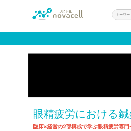
眼精疲労における鍼
臨床×経営の2部構成で学ぶ眼精疲労専門