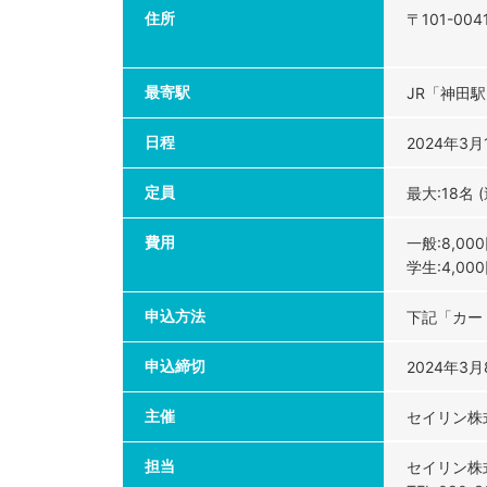
住所
〒101-0
最寄駅
JR「神田
日程
2024年3月1
定員
最大:18名 
費用
一般:8,00
学生:4,00
申込方法
下記「カー
申込締切
2024年3月
主催
セイリン株
担当
セイリン株