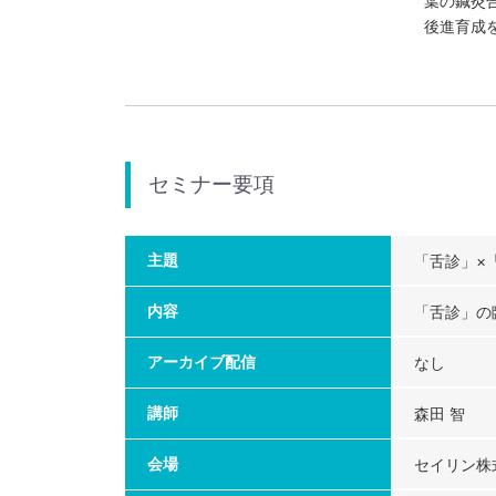
葉の鍼灸
後進育成
セミナー要項
主題
「舌診」×
内容
「舌診」の
アーカイブ配信
なし
講師
森田 智
会場
セイリン株