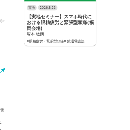
実地
2026.8.23
【実地セミナー】スマホ時代に
おける眼精疲労と緊張型頭痛(福
岡会場)
塚本 敏朗
#眼精疲労・緊張型頭痛# 鍼通電療法
。
。舌
千