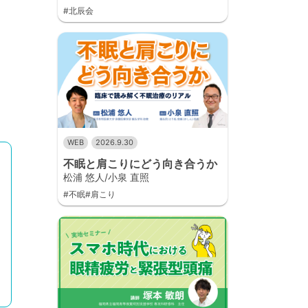
#北辰会
WEB
2026.9.30
不眠と肩こりにどう向き合うか
松浦 悠人/小泉 直照
#不眠#肩こり