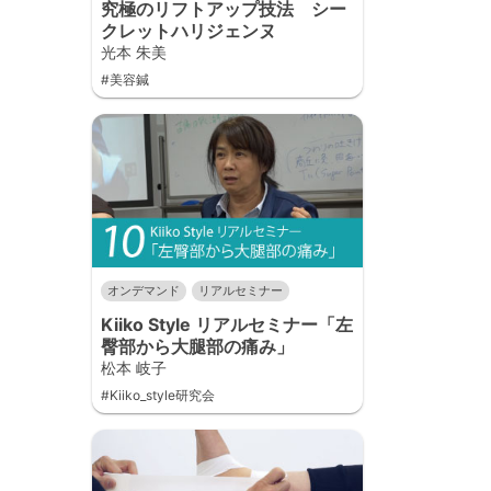
究極のリフトアップ技法 シー
クレットハリジェンヌ
光本 朱美
#美容鍼
オンデマンド
リアルセミナー
Kiiko Style リアルセミナー「左
臀部から大腿部の痛み」
松本 岐子
#Kiiko_style研究会