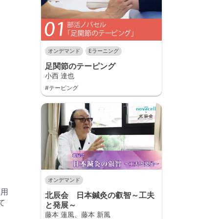
オンデマンド
Eラーニング
足関節のテーピング
小西 達也
#テーピング
オンデマンド
を用
北辰会 日本鍼灸の叡智～工夫
て
と発展～
藤本 蓮風、藤本 新風