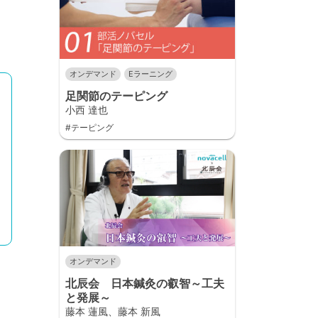
オンデマンド
Eラーニング
足関節のテーピング
小西 達也
#テーピング
オンデマンド
北辰会 日本鍼灸の叡智～工夫
と発展～
藤本 蓮風、藤本 新風