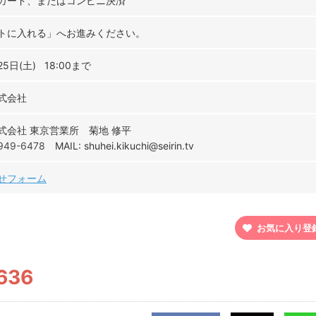
カード、またはコンビニ決済
トに入れる」へお進みください。
25日(土) 18:00まで
式会社
式会社 東京営業所 菊地 修平
949-6478
MAIL: shuhei.kikuchi@seirin.tv
せフォーム
お気に入り登
636