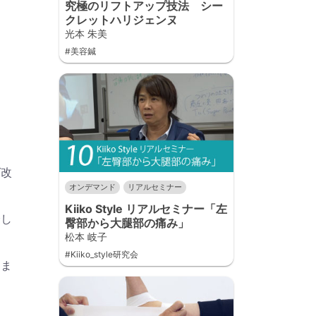
究極のリフトアップ技法 シー
クレットハリジェンヌ
光本 朱美
#美容鍼
ば改
オンデマンド
リアルセミナー
Kiiko Style リアルセミナー「左
介し
臀部から大腿部の痛み」
松本 岐子
#Kiiko_style研究会
きま