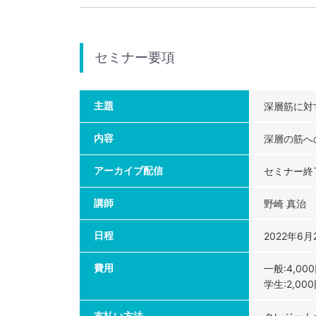
セミナー要項
主題
深層筋に対
内容
深層の筋へ
アーカイブ配信
セミナー終
講師
野崎 真治
日程
2022年6月2
費用
一般:4,00
学生:2,00
支払い方法