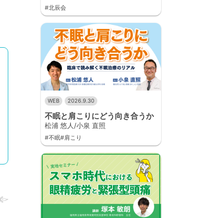
#北辰会
WEB
2026.9.30
不眠と肩こりにどう向き合うか
松浦 悠人/小泉 直照
#不眠#肩こり