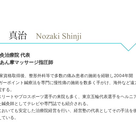
灸治療院 代表
あん摩マッサージ指圧師
国家資格取得後、整形外科等で多数の痛み患者の施術を経験し2004年開
リガーポイント鍼療法を専門に慢性痛の施術を数多く手がけ、海外など遠
院する。
スリートやプロスポーツ選手の来院も多く、東京五輪代表選手をヘルニ
た鍼灸師としてテレビや専門誌でも紹介される。
においても安定した治療院経営を行い、経営塾の代表としてその手法を
えている。