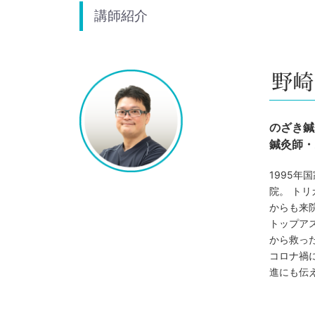
講師紹介
のざき鍼
鍼灸師・
1995年
院。 ト
からも来
トップア
から救っ
コロナ禍
進にも伝