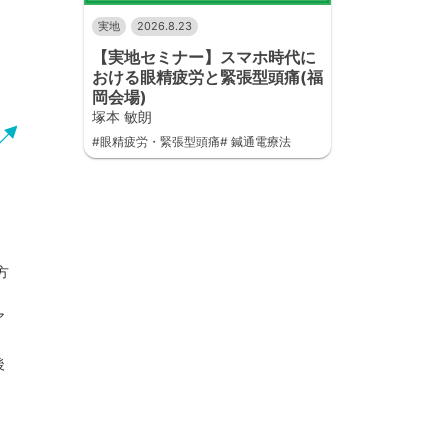
実地
2026.8.23
【実地セミナー】スマホ時代に
おける眼精疲労と緊張型頭痛(福
岡会場)
塚本 敏朗
#眼精疲労・緊張型頭痛# 鍼通電療法
方
ア
後